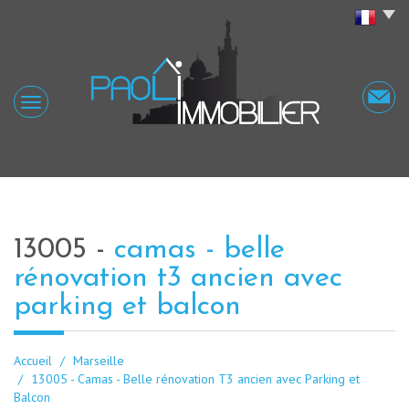
13005 -
camas - belle
rénovation t3 ancien avec
parking et balcon
Accueil
Marseille
13005 - Camas - Belle rénovation T3 ancien avec Parking et
Balcon