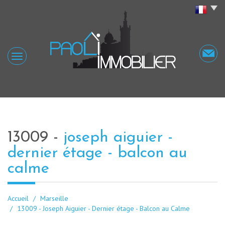
13009 -
joseph aiguier -
dernier étage - balcon au
calme
Accueil
Marseille
13009 - Joseph Aiguier - Dernier étage - Balcon au Calme