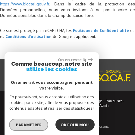
https://www.bloctel.gouv.fr
. Dans le cadre de la protection des
Données personnelles, nous vous invitons à ne pas inscrire de
Données sensibles dans le champ de saisie libre.
Ce site est protégé par reCAPTCHA, les
Politiques de Confidentialité
et
es
Conditions d'utilisation
de Google s'appliquent.
On en reste là
Comme beaucoup, notre site
utilise les cookies
On aimerait vous accompagner pendant
votre visite.
En poursuivant, vous acceptez l'utilisation des
© 2026 | Tous droits réservés | Traduction powered by Google -
Plan du site
-
cookies par ce site, afin de vous proposer des
Mentions légales
-
Nos honoraires
-
Partenaires
-
Admin
contenus adaptés et réaliser des statistiques !
Site internet compatible multi-supports,
PARAMÉTRER
OK POUR MOI !
un seul site adaptable à tous les types d'écrans.