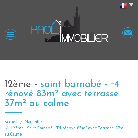
12ème -
saint barnabé - t4
rénové 83m² avec terrasse
37m² au calme
Accueil
Marseille
12ème - Saint Barnabé - T4 rénové 83m² avec Terrasse 37m²
au Calme