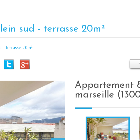
plein sud - terrasse 20m²
d - Terrasse 20m²
appartement 86 m² - 4 pièces -
marseille (130