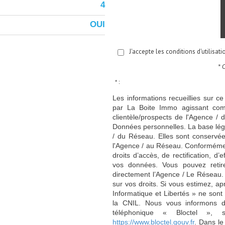
4
OUI
J'accepte les conditions d'utilisat
* 
* :
Les informations recueillies sur ce
par La Boite Immo agissant comm
clientèle/prospects de l'Agence 
Données personnelles. La base légal
/ du Réseau. Elles sont conservé
l'Agence / au Réseau. Conformément
droits d’accès, de rectification, d’
vos données. Vous pouvez retir
directement l’Agence / Le Réseau.
sur vos droits. Si vous estimez, ap
Informatique et Libertés » ne son
la CNIL. Nous vous informons de
téléphonique « Bloctel », 
https://www.bloctel.gouv.fr
. Dans le