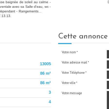
asse baignée de soleil au calme -
ntale avec sa Salle d'eau, wc -
c indépendant - Rangements...
7.13.13.
cette annonc
Votre nom *
Votre adresse mail *
13005
Votre Téléphone *
86 m²
86 m²
Votre ville *
3
Votre message
4