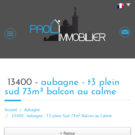
13400 -
aubagne - t3 plein
sud 73m² balcon au calme
Accueil
Aubagne
13400 - Aubagne - T3 plein Sud 73m² Balcon au Calme
< Retour