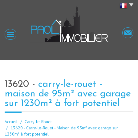
13620 -
carry-le-rouet -
maison de 95m² avec garage
sur 1230m² à fort potentiel
Accueil
Carry-le-Rouet
13620 - Carry-le-Rouet - Maison de 95m² avec garage sur
1230m² à fort potentiel