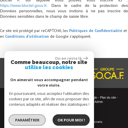
Bloctel », sur laquelle vous pouvez vous inscrire ici :
https://www.bloctel.gouv.fr
. Dans le cadre de la protection des
Données personnelles, nous vous invitons à ne pas inscrire de
Données sensibles dans le champ de saisie libre.
Ce site est protégé par reCAPTCHA, les
Politiques de Confidentialité
et
es
Conditions d'utilisation
de Google s'appliquent.
On en reste là
Comme beaucoup, notre site
utilise les cookies
On aimerait vous accompagner pendant
votre visite.
En poursuivant, vous acceptez l'utilisation des
© 2026 | Tous droits réservés | Traduction powered by Google -
Plan du site
-
cookies par ce site, afin de vous proposer des
Mentions légales
-
Nos honoraires
-
Partenaires
-
Admin
contenus adaptés et réaliser des statistiques !
Site internet compatible multi-supports,
PARAMÉTRER
OK POUR MOI !
un seul site adaptable à tous les types d'écrans.